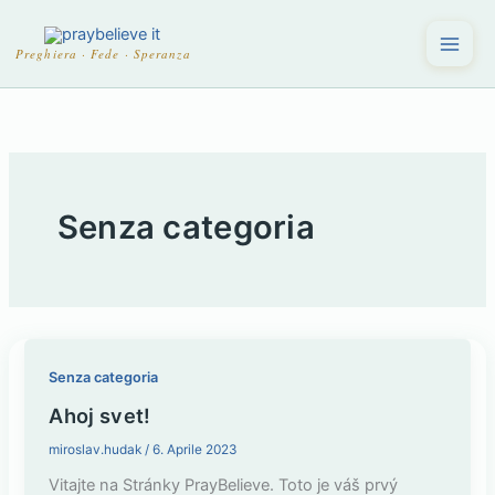
Vai
al
praybelieve it
Preghiera · Fede · Speranza
contenuto
Senza categoria
Senza categoria
Ahoj svet!
miroslav.hudak
/
6. Aprile 2023
Vitajte na Stránky PrayBelieve. Toto je váš prvý